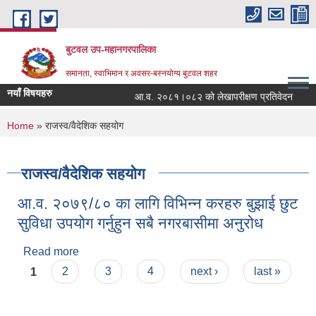
Skip to main content
बुटवल उप-महानगरपालिका
समानता, स्वाभिमान र अवसर-बस्नयोग्य बुटवल शहर
नयाँ विषयहरु
आ.व. २०८१।०८२ को लेखापरीक्षण प्रतिवेदन
र
You are here
Home
» राजस्व/वैदेशिक सहयोग
राजस्व/वैदेशिक सहयोग
आ.व. २०७९/८० का लागि विभिन्न करहरु बुझाई छुट
सुविधा उपयोग गर्नुहुन सबै नगरबासीमा अनुरोध
Read more
about आ.व. २०७९/८० का लागि विभिन्न करहरु बुझाई छुट
Pages
सुविधा उपयोग गर्नुहुन सबै नगरबासीमा अनुरोध
1
2
3
4
next ›
last »