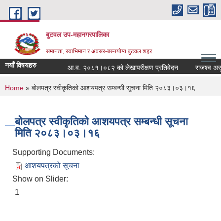
Skip to main content
बुटवल उप-महानगरपालिका
समानता, स्वाभिमान र अवसर-बस्नयोग्य बुटवल शहर
नयाँ विषयहरु
आ.व. २०८१।०८२ को लेखापरीक्षण प्रतिवेदन
राजश्व असुली
You are here
Home
» बोलपत्र स्वीकृतिको आशयपत्र सम्बन्धी सूचना मिति २०८३।०३।१६
बोलपत्र स्वीकृतिको आशयपत्र सम्बन्धी सूचना
मिति २०८३।०३।१६
Supporting Documents:
आशयपत्रको सूचना
Show on Slider:
1