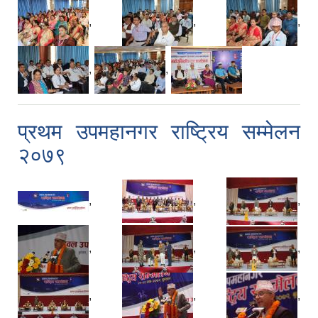
,
,
,
,
,
प्रथम उपमहानगर राष्ट्रिय सम्मेलन
२०७९
,
,
,
,
,
,
,
,
,