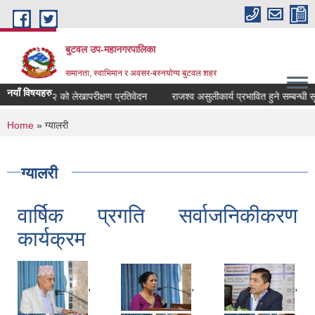
Skip to main content
बुटवल उप-महानगरपालिका
समानता, स्वाभिमान र अवसर-बस्नयोग्य बुटवल शहर
नयाँ विषयहरु
०८१।०८२ को लेखापरीक्षण प्रतिवेदन
राजश्व असुलीकार्य प्रभावित हुने सम्बन्धी सूचना
You are here
Home
» ग्यालरी
ग्यालरी
वार्षिक प्रगति सर्वाजनिकीकरण
कार्यक्रम
,
,
,