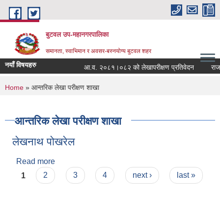
Skip to main content
बुटवल उप-महानगरपालिका
समानता, स्वाभिमान र अवसर-बस्नयोग्य बुटवल शहर
नयाँ विषयहरु
आ.व. २०८१।०८२ को लेखापरीक्षण प्रतिवेदन
राजश्
You are here
Home
» आन्तरिक लेखा परीक्षण शाखा
आन्तरिक लेखा परीक्षण शाखा
लेखनाथ पोखरेल
Read more
about लेखनाथ पोखरेल
Pages
1
2
3
4
next ›
last »