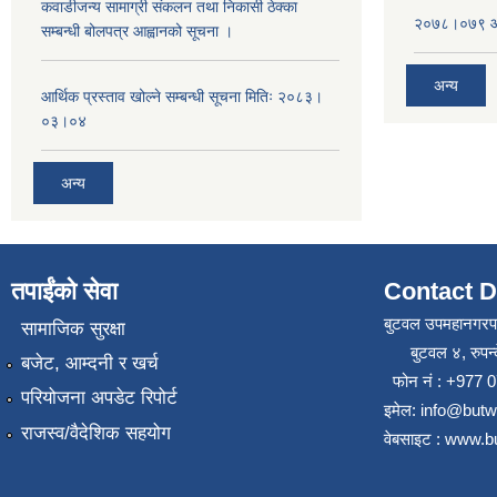
कवाडीजन्य सामाग्री संकलन तथा निकासी ठेक्का
२०७८।०७९ आष
सम्बन्धी बोलपत्र आह्वानको सूचना ।
अन्य
आर्थिक प्रस्ताव खोल्ने सम्बन्धी सूचना मितिः २०८३।
०३।०४
अन्य
तपाईंको सेवा
Contact D
बुटवल उपमहानगरप
सामाजिक सुरक्षा
बुटवल ४, रुपन्द
बजेट, आम्दनी र खर्च
फोन नं : +977
परियोजना अपडेट रिपोर्ट
इमेल: info@but
राजस्व/वैदेशिक सहयोग
वेबसाइट : www.