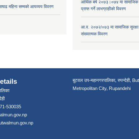
आर्थिक बर्ष २०७३।०७४ मा सामाजिक सुर
ाढ महिना सम्मको आयव्यय विवरण
प्राप्त गर्ने लाभग्राहीको विवरण
आ.व. २०७२/०७३ मा सामाजिक सुरक्षा भ
संख्यात्मक विवरण
etails
बुटवल उप-महानगरपालिका, रुपन्देही, B
Metropolitan City, Rupandehi
ालिका
ेही
 071-530035
walmun.gov.np
butwalmun.gov.np