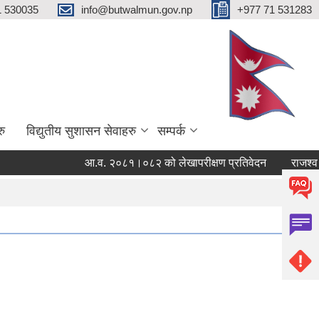
1 530035
info@butwalmun.gov.np
+977 71 531283
रु
विद्युतीय सुशासन सेवाहरु
सम्पर्क
आ.व. २०८१।०८२ को लेखापरीक्षण प्रतिवेदन
राजश्व अ