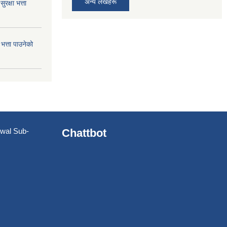
अन्य लेखहरू
क्षा भत्ता
त्ता पाउनेको
utwal Sub-
Chattbot