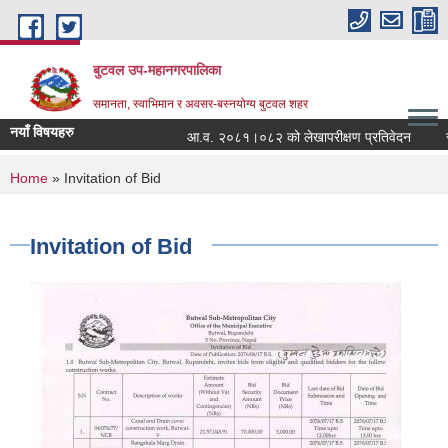
Skip to main content
बुटवल उप-महानगरपालिका
समानता, स्वाभिमान र अवसर-बस्नयोग्य बुटवल शहर
नयाँ विषयहरु
आ.व. २०८१।०८२ को लेखापरीक्षण प्रतिवेदन
रा
You are here
Home
» Invitation of Bid
Invitation of Bid