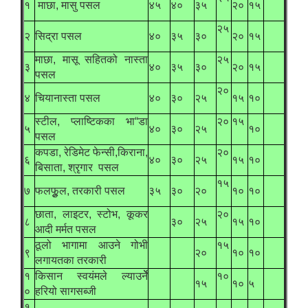
१
माछा, मासु पसल
४५
४०
३५
२०
१५
२५
२
सिद्रा पसल
४०
३५
३०
२०
१५
माछा, मासू सहितको नास्ता
२५
३
४०
३५
३०
२०
१५
पसल
२०
४
चियानास्ता पसल
४०
३०
२५
१५
१०
स्टील, प्लाष्टिकका भा“डा
२०
१५
५
४०
३०
२५
१०
पसल
कपडा, रेडिमेट फेन्सी,किराना,
२०
६
४०
३०
२५
१५
१०
बिसाता, श्रृगार पसल
१५
७
फलफुूल, तरकारी पसल
३५
३०
२०
१०
१०
छाता, लाइटर, स्टोभ, कूकर
२०
८
३०
२५
१५
१०
आदी मर्मत पसल
ठूलो भागामा आउने गोभी
१५
९
२०
१०
१०
लगायतका तरकारी
१
किसान स्वयंमले ल्याउर्नेे
१०
१५
१०
५
०
हरियो सागसब्जी
१