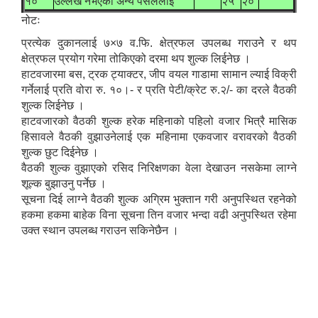
१०
उल्लेख नभएका अन्य पसललाई
२५
२०
नोटः
प्रत्येक दुकानलाई ७×७ व.फि. क्षेत्रफल उपलब्ध गराउनेे र थप
क्षेत्रफल प्रयोग गरेमा तोकिएको दरमा थप शुल्क लिईनेछ ।
हाटवजारमा बस, ट्रक ट्याक्टर, जीप वयल गाडामा सामान ल्याई विक्री
गर्नेलाई प्रति वोरा रु. १०।- र प्रति पेटी/क्रेट रु.२/- का दरले वैठकी
शुल्क लिईनेछ ।
हाटवजारको वैठकी शुल्क हरेक महिनाको पहिलो वजार भित्रै मासिक
हिसावले वैठकी वुझाउनेलाई एक महिनामा एकवजार वरावरको वैठकी
शुल्क छुट दिईनेछ ।
वैठकी शुल्क वुझाएको रसिद निरिक्षणका वेला देखाउन नसकेमा लाग्ने
शूल्क बुझाउनु पर्नेछ ।
सूचना दिई लाग्ने वैठकी शुल्क अग्रिम भुक्तान गरी अनुपस्थित रहनेको
हकमा हकमा बाहेक विना सूचना तिन वजार भन्दा वढी अनुपस्थित रहेमा
उक्त स्थान उपलब्ध गराउन सकिनेछैन ।