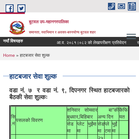
Skip to main content
बुटवल उप-महानगरपालिका
समानता, स्वाभिमान र अवसर-बस्नयोग्य बुटवल शहर
नयाँ विषयहरु
आ.व. २०८१।०८२ को लेखापरीक्षण प्रतिवेदन
राज
You are here
Home
» हाटबजार सेवा शुल्क
हाटबजार सेवा शुल्क
वडा नं. ७ र वडा नं. ९, दिपनगर स्थित हाटबजारको
बैठकी सेवा शुल्कः
शनिवार सोमवार
बा“की
कैफि
सि
बुधवार,बिहिबार
अन्य दिन
यत
पसलको विवरण
.नं
सेड
प्लेट
भुईंमा
सेड
प्ले
भुईं
मा
मा
मा
टमा
मा
२५