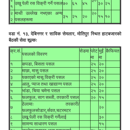
२
३०
उखु पेली रस विक्री गर्ने पसल
७०
६५
४५
३०
२५
१
२
माथी उल्लेख नभएका अन्य
२०
३५
२५
२०
१५
१०
२
पसलहरूमा
वडा नं. १३, देबिनगर र साविक सेमलार, मोतिपुर स्थित हाटबजारको
बैठकी सेवा शूल्कः
क्र.सं.
सेडमा
प्लेट
भुईं
कैफियत
पसलको विवरण
मा
मा
१
कपडा, बिसता पसल
२५
२०
२
माछा, मासु पसल
२५
२०
३
पकाएको मासू विक्री पसल
२५
२०
४
आलु, प्याज तथा खाद्यान्न पसल
२५
२०
५
भांडा, चिया चमेना पसल
२५
२०
६
फलफुल, साग सब्जी, तरकारी पसल
२०
१५
ठेलामाः तरकारी/
७
२०
फलफुलसोडार्,र्सवत,चटरमटर
८
उखू पेली रस विक्री गर्नेलाई
३०
९
सामन्य साधारण पसल
१५