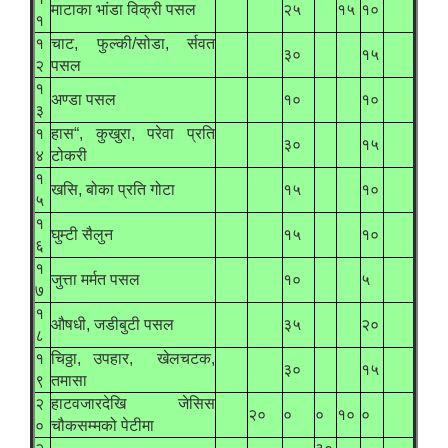
माटाका भांडा विक्री पसल
२५
१५
१०
१
१
चाट, फुल्की/सोडा, र्सवत
३०
१५
२
पसल
१
अण्डा पसल
१०
१०
३
१
हास“, कुखुरा, परेवा प्रति
३०
१५
४
टोकरी
१
खसि, बोका प्रति गोटा
१५
१०
५
१
घुम्टी सैलुन
१५
१०
६
१
जुत्ता मर्मत पसल
१०
५
७
१
औषधी, जडीबुटी पसल
३५
२०
८
१
चिठ्ठा, उपहार, खेलचटक,
३०
१५
९
तमासा
२
हाटवजारदेखि जेसिस
२०
०
०
१०
०
०
चौकसम्मको पेटीमा