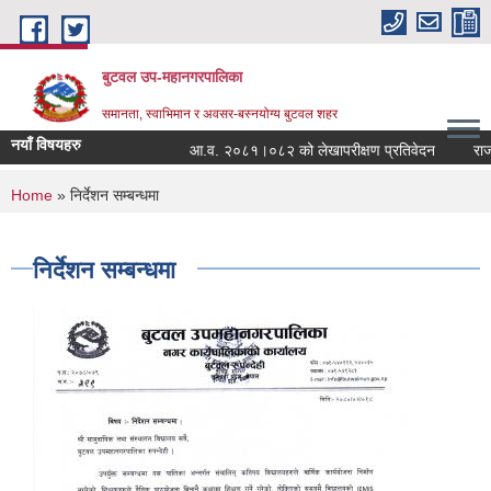
Skip to main content
बुटवल उप-महानगरपालिका
समानता, स्वाभिमान र अवसर-बस्नयोग्य बुटवल शहर
नयाँ विषयहरु
आ.व. २०८१।०८२ को लेखापरीक्षण प्रतिवेदन
राजश
You are here
Home
» निर्देशन सम्बन्धमा
निर्देशन सम्बन्धमा