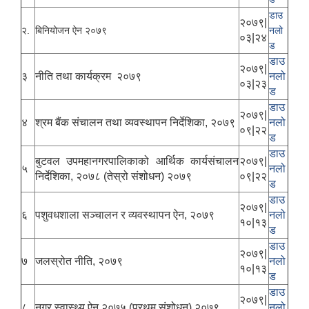
डाउ
२०७९|
२.
बिनियोजन ऐन २०७९
नलो
०३|२४
ड
डाउ
२०७९|
३
नीति तथा कार्यक्रम २०७९
नलो
०३|२३
ड
डाउ
२०७९|
४
श्रम बैंक संचालन तथा व्यवस्थापन निर्देशिका, २०७९
नलो
०९|२२
ड
डाउ
बुटवल उपमहानगरपालिकाको आर्थिक कार्यसंचालन
२०७९|
५
नलो
निर्देशिका, २०७८ (तेस्रो संशोधन) २०७९
०९|२२
ड
डाउ
२०७९|
६
पशुवधशाला सञ्चालन र व्यवस्थापन ऐन, २०७९
नलो
१०|१३
ड
डाउ
२०७९|
७
जलस्रोत नीति, २०७९
नलो
१०|१३
ड
डाउ
२०७९|
८
नगर स्वास्थ्य ऐन,२०७५ (प्रथम संशोधन) २०७९
नलो