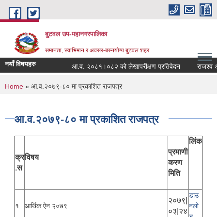
Skip to main content
बुटवल उप-महानगरपालिका
समानता, स्वाभिमान र अवसर-बस्नयोग्य बुटवल शहर
नयाँ विषयहरु
आ.व. २०८१।०८२ को लेखापरीक्षण प्रतिवेदन
राजश्व असु
You are here
Home
» आ.व.२०७९-८० मा प्रकाशित राजपत्र
आ.व.२०७९-८० मा प्रकाशित राजपत्र
लिंक
प्रमाणी
क्र
विषय
करण
.स
मिति
डाउ
२०७९|
१.
आर्थिक ऐन २०७९
नलो
०३|२४
ड