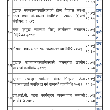
१०|१३
ड
बुटवल उपमहानगरपालिकाको टोल विकास संस्था
डाउ
२०७९|
९
गठन तथा परिचालन निर्देशिका, २०७६ (दोस्रो
नलो
१२|१९
संशोधन) २०७९
ड
डाउ
नगर प्रमुख स्वास्थ्य शिशु कार्यक्रम संचालन
२०७९|
१०
नलो
निर्देशिका २०७९
१२|३०
ड
डाउ
२०७९|
११
गौशाला व्यवस्थापन तथा सञ्चालन कार्यविधि २०७९
नलो
१२|३०
ड
डाउ
बुटवल उपमहानगरपालिकाको जलस्रोत उपयोग
२०७९|
१२
नलो
सम्बन्धी कार्यविधि २०७९
१२|३०
ड
डाउ
बुटवल उपमहानगरपालिका क्षेत्र भित्रका ठेला
२०७९|
१३
नलो
व्यवसायलाई व्यवस्थित गर्ने सम्बन्धी कार्यविधि २०७९
१२|३०
ड
डाउ
एच.आई.भी. एड्स कार्यक्रम ब्यबस्थापन सम्बन्धी
२०७९|
१४
नलो
कार्यविधि २०७९
१२|३०
ड
डाउ